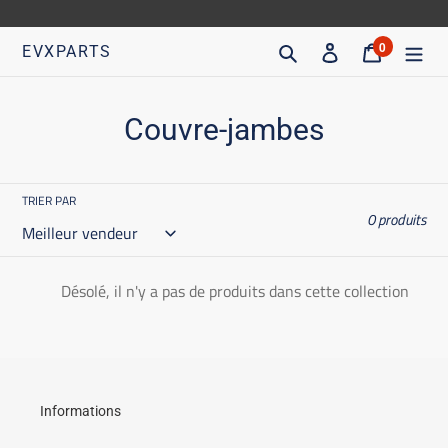
Aller
directement
Recherche
S'inscrire
Chariot
0
EVXPARTS
articles
au
contenu
C
Couvre-jambes
o
l
TRIER PAR
0 produits
l
e
Désolé, il n'y a pas de produits dans cette collection
c
t
i
o
Informations