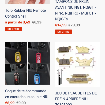
TAMPONS DE FREIN
NIU
AVANT NIU NGT, NQiGT -
NGT,
Toro Rubber NIU Remote
NPro, NQiPRO - MQi GT -
NQiGT
Control Shell
NQiGTs
Prix
à partir de 3,49
Prix
€6,99
-
Prix
€14,99
Prix
€29,99
réduit
de
NPro,
EN OFFRE
réduit
de
EN OFFRE
catalogue
NQiPRO
catalogue
-
Coque
JEU
MQi
de
DE
GT
télécommande
PLAQUETTES
-
en
DE
NQiGTs
caoutchouc
FREIN
souple
ARRIÈRE
NIU
NIU
70108002
Coque de télécommande
JEU DE PLAQUETTES DE
en caoutchouc souple NIU
FREIN ARRIÈRE NIU
Prix
€8,99
Prix
€9,99
70108002