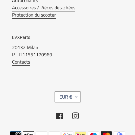
Autocollants
Accessoires / Pièces détachées
Protection du scooter
EVXParts
20132 Milan
P.I. IT11551170969
Contacts
M
EUR €
O
N
N
Facebook
Instagram
A
I
E
Modes