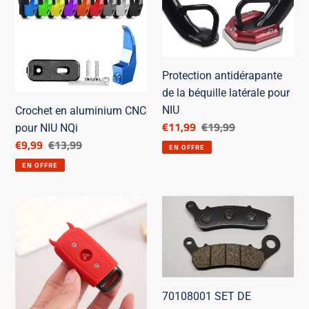
aluminium
de
n
CNC
la
:
pour
béquille
NIU
latérale
Protection antidérapante
NQi
pour
de la béquille latérale pour
NIU
NIU
Crochet en aluminium CNC
Prix
€11,99
Prix
€19,99
pour NIU NQi
réduit
de
Prix
€9,99
Prix
€13,99
EN OFFRE
catalogue
réduit
de
EN OFFRE
catalogue
Toro
70108001
Rubber
SET
NIU
DE
Remote
TAMPONS
Control
DE
Shell
FREIN
70108001 SET DE
AVANT