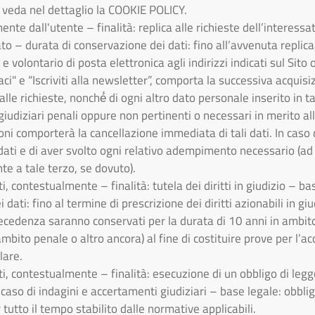
Si veda nel dettaglio la COOKIE POLICY.
ente dall'utente – finalità: replica alle richieste dell’interess
ato – durata di conservazione dei dati: fino all’avvenuta replica
o e volontario di posta elettronica agli indirizzi indicati sul Sit
ci" e “Iscriviti alla newsletter”, comporta la successiva acquisi
lle richieste, nonché́ di ogni altro dato personale inserito in t
giudiziari penali oppure non pertinenti o necessari in merito all
i comporterà la cancellazione immediata di tali dati. In caso di 
i dati e di aver svolto ogni relativo adempimento necessario (a
e a tale terzo, se dovuto).
ati, contestualmente – finalità: tutela dei diritti in giudizio – b
dati: fino al termine di prescrizione dei diritti azionabili in giu
 precedenza saranno conservati per la durata di 10 anni in ambito 
mbito penale o altro ancora) al fine di costituire prove per l’a
lare.
ati, contestualmente – finalità: esecuzione di un obbligo di legg
n caso di indagini e accertamenti giudiziari – base legale: obbli
tutto il tempo stabilito dalle normative applicabili.