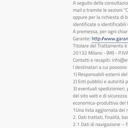
A seguito della consultazi
mail o tramite le sezioni "C
oppure per la richiesta di b
identificate o identificabil
A premessa, per ogni chiar
Garante:
http://www.garant
Titolare del Trattamento 
20132 Milano - (MI) - P.I
Contatti e recapiti:
info@e
I destinatari a cui possono
1) Responsabili esterni de
2) Enti pubblici e autorità
3) eventuali spedizionieri, 
del sito web e di sicurezza
economica-produttiva del t
1Una lista aggiornata dei re
2. Dati trattati, finalità, 
2.1 Dati di navigazione – f