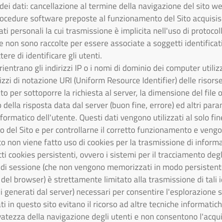
dei dati: cancellazione al termine della navigazione del sito w
procedure software preposte al funzionamento del Sito acquisis
ti personali la cui trasmissione è implicita nell'uso di protocol
he non sono raccolte per essere associate a soggetti identificat
re di identificare gli utenti.
rientrano gli indirizzi IP o i nomi di dominio dei computer utilizz
rizzi di notazione URI (Uniform Resource Identifier) delle risorse 
ato per sottoporre la richiesta al server, la dimensione del file o
 della risposta data dal server (buon fine, errore) ed altri para
formatico dell'utente. Questi dati vengono utilizzati al solo fin
so del Sito e per controllarne il corretto funzionamento e ve
to non viene fatto uso di cookies per la trasmissione di informa
etti cookies persistenti, ovvero i sistemi per il tracciamento degl
ies di sessione (che non vengono memorizzati in modo persistent
del browser) è strettamente limitato alla trasmissione di tali i
i generati dal server) necessari per consentire l'esplorazione si
ati in questo sito evitano il ricorso ad altre tecniche informat
rvatezza della navigazione degli utenti e non consentono l'acqui