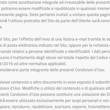
derato come accettazione integrale ed irrevocabile delle presen
so potranno essere modificate e ripubblicate in qualsiasi mom
esente pagina. Siete pertanto invitati a visitare questa pagina
ché́ l’utilizzo protratto del Sito da parte dell’Utente sarà̀ con
a.
 Sito, per l'effetto dell'invio di una Vostra e-mail tramite le sez
o di posta elettronica indicato nel Sito, oppure per la richiesta d
onali relativi a persone identificate o identificabili. I dati pers
cono il trattamento degli stessi nel totale rispetto del Codice 
79/2016 ed altre normativa applicabili.
 considerarsi parte integrante delle presenti Condizioni d’Uso.
e qualsiasi contenuto o altro documento in esso esposto è subordi
izioni d’Uso. Modifiche o utilizzi del contenuto o di qualsiasi a
resenti Condizioni d’Uso possono costituire una violazione dei Di
potrà̀ essere utilizzato esclusivamente per scopi personali e no
piare, riprodurre, ripubblicare, scaricare, esporre, trasmettere, 