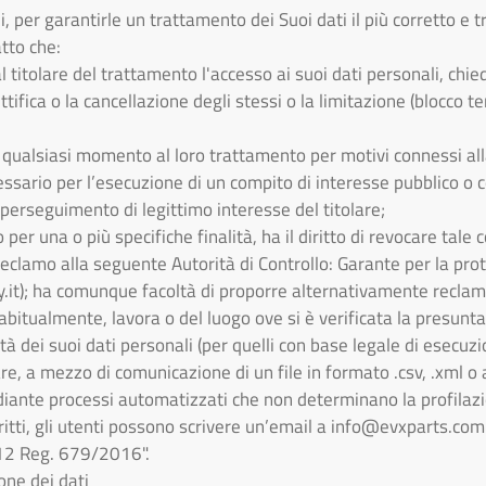
, per garantirle un trattamento dei Suoi dati il più corretto e 
tto che:
 al titolare del trattamento l'accesso ai suoi dati personali, c
ttifica o la cancellazione degli stessi o la limitazione (blocco
in qualsiasi momento al loro trattamento per motivi connessi all
essario per l’esecuzione di un compito di interesse pubblico o c
i perseguimento di legittimo interesse del titolare;
 per una o più specifiche finalità, ha il diritto di revocare tal
 reclamo alla seguente Autorità di Controllo: Garante per la pro
.it); ha comunque facoltà di proporre alternativamente reclam
bitualmente, lavora o del luogo ove si è verificata la presunta
ilità dei suoi dati personali (per quelli con base legale di esecu
are, a mezzo di comunicazione di un file in formato .csv, .xml o
iante processi automatizzati che non determinano la profilazio
ritti, gli utenti possono scrivere un’email a
info@evxparts.com
t. 12 Reg. 679/2016".
one dei dati