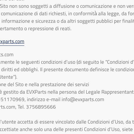
ul Sito non sono soggetti a diffusione o comunicazione e non verr
 comunicazione di dati richiesti, in conformità̀ alla legge, da forz
 informazione e sicurezza o da altri soggetti pubblici per finali
certamento o repressione di reati.
xparts.com
ts.com
ente le seguenti condizioni d’uso (di seguito le “Condizioni d’U
i diritti ed obblighi. Il presente documento definisce le condizion
Utente”).
one del Sito e nella prestazione dei servizi
o è gestito da EVXParts nella persona del Legale Rappresentan
1551170969, indirizzo e-mail
info@evxparts.com
rts.com
, Tel. 3756895666
l'utente accetta di essere vincolato dalle Condizioni d’Uso, da tut
cettiate anche solo una delle presenti Condizioni d’Uso, siete pr