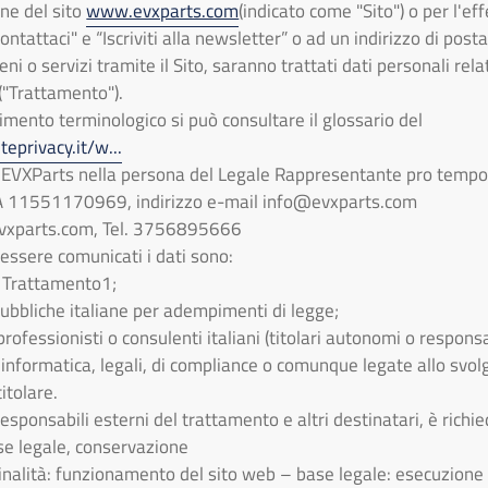
one del sito
www.evxparts.com
(indicato come "Sito") o per l'eff
ontattaci" e “Iscriviti alla newsletter” o ad un indirizzo di posta
eni o servizi tramite il Sito, saranno trattati dati personali rela
i ("Trattamento").
imento terminologico si può consultare il glossario del
eprivacy.it/w...
è EVXParts nella persona del Legale Rappresentante pro tempo
VA 11551170969, indirizzo e-mail info@evxparts.com
vxparts.com
, Tel. 3756895666
 essere comunicati i dati sono:
l Trattamento1;
 pubbliche italiane per adempimenti di legge;
professionisti o consulenti italiani (titolari autonomi o respons
 informatica, legali, di compliance o comunque legate allo svolg
itolare.
sponsabili esterni del trattamento e altri destinatari, è richiedi
base legale, conservazione
inalità: funzionamento del sito web – base legale: esecuzione d