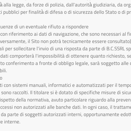
tà̀ alla legge, da forze di polizia, dall'autorità̀ giudiziaria, da 
i pubblici per finalità̀ di difesa o di sicurezza dello Stato o d
guenze di un eventuale rifiuto a rispondere
con riferimento ai dati di navigazione, che sono necessari al fi
diversamente, il Sito non potrà tecnicamente essere consultato), 
li per sollecitare l'invio di una risposta da parte di B.C.SSRL spo
ti comporterà l'impossibilità di ottenere quanto richiesto, se
ato conferimento a fronte di obbligo legale, sarà soggetto all
ili.
to
ati con sistemi manuali, informatici e automatizzati per il te
sono raccolti. Il titolare si è dotato di specifiche misure di sicu
petto della normativa, avuto particolare riguardo alla prevenzi
o accessi non autorizzati alle banche dati. In ogni caso, il tratta
a parte di soggetti autorizzati interni, opportunamente edotti
e interne.