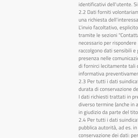
identificativi dell'utente. 
2.2 Dati forniti volontariam
una richiesta dell’interess
L'invio facoltativo, esplicit
tramite le sezioni "Contatta
necessario per rispondere a
raccolgono dati sensibili e 
presenza nelle comunicazion
di fornirci lecitamente tal
informativa preventivament
2.3 Per tutti i dati suindic
durata di conservazione dei 
I dati richiesti trattati in
diverso termine (anche in a
in giudizio da parte del tito
2.4 Per tutti i dati suindic
pubblica autorità, ad es. i
conservazione dei dati: per 