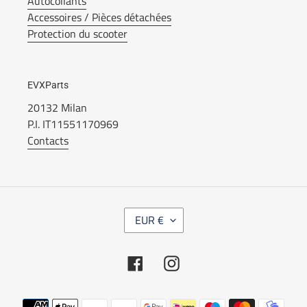
Autocollants
Accessoires / Pièces détachées
Protection du scooter
EVXParts
20132 Milan
P.I. IT11551170969
Contacts
M
EUR €
O
N
N
Facebook
Instagram
A
I
E
Modes