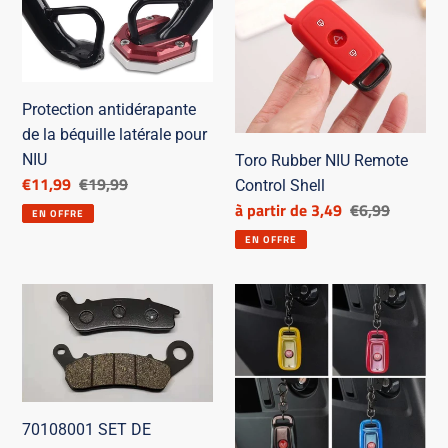
de
NIU
n
la
Remote
:
béquille
Control
latérale
Shell
Protection antidérapante
pour
de la béquille latérale pour
NIU
NIU
Toro Rubber NIU Remote
Prix
€11,99
Prix
€19,99
Control Shell
réduit
de
Prix
à partir de 3,49
Prix
€6,99
EN OFFRE
catalogue
réduit
de
EN OFFRE
catalogue
70108001
Coque
SET
de
DE
télécommande
TAMPONS
en
DE
caoutchouc
FREIN
souple
70108001 SET DE
AVANT
NIU