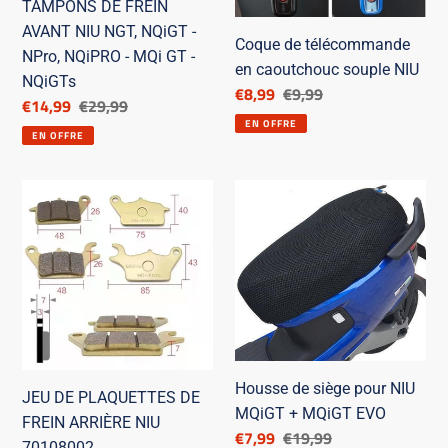
TAMPONS DE FREIN
NIU
AVANT NIU NGT, NQiGT -
NGT,
Coque de télécommande
NPro, NQiPRO - MQi GT -
NQiGT
en caoutchouc souple NIU
NQiGTs
Prix
€8,99
Prix
€9,99
-
Prix
€14,99
Prix
€29,99
réduit
de
NPro,
EN OFFRE
réduit
de
EN OFFRE
catalogue
NQiPRO
catalogue
-
JEU
Housse
MQi
DE
de
GT
PLAQUETTES
siège
-
DE
pour
NQiGTs
FREIN
NIU
ARRIÈRE
MQiGT
NIU
+
70108002
MQiGT
EVO
Housse de siège pour NIU
JEU DE PLAQUETTES DE
MQiGT + MQiGT EVO
FREIN ARRIÈRE NIU
Prix
€7,99
Prix
€19,99
70108002