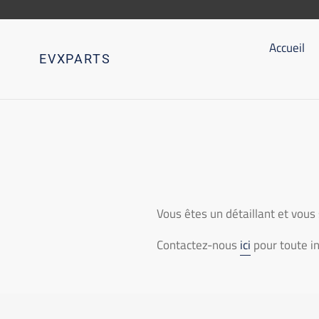
Aller
directement
au
Accueil
EVXPARTS
contenu
Vous êtes un détaillant et vou
Contactez-nous
ici
pour toute i