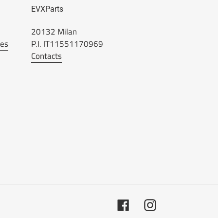
EVXParts
20132 Milan
ées
P.I. IT11551170969
Contacts
Facebook
Instagram