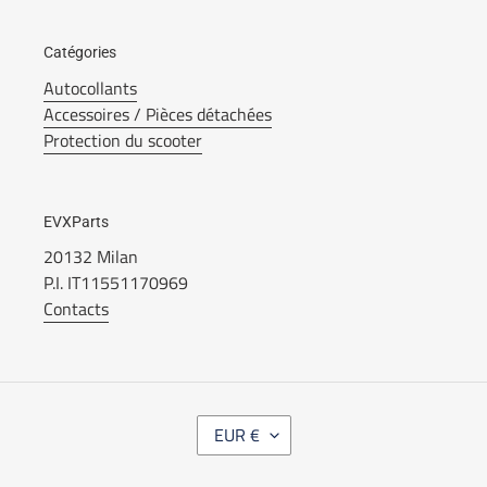
Catégories
Autocollants
Accessoires / Pièces détachées
Protection du scooter
EVXParts
20132 Milan
P.I. IT11551170969
Contacts
M
EUR €
O
N
N