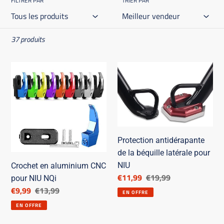
FILTRER PAR
TRIER PAR
37 produits
Crochet
Protection
en
antidérapante
aluminium
de
CNC
la
pour
béquille
NIU
latérale
Protection antidérapante
NQi
pour
de la béquille latérale pour
NIU
NIU
Crochet en aluminium CNC
Prix
€11,99
Prix
€19,99
pour NIU NQi
réduit
de
Prix
€9,99
Prix
€13,99
EN OFFRE
catalogue
réduit
de
EN OFFRE
catalogue