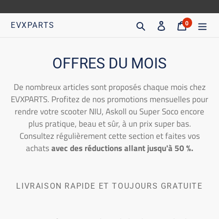
Aller
directement
Recherche
S'inscrire
Chariot
0
EVXPARTS
articles
au
contenu
C
OFFRES DU MOIS
o
De nombreux articles sont proposés chaque mois chez
l
EVXPARTS. Profitez de nos promotions mensuelles pour
rendre votre scooter NIU, Askoll ou Super Soco encore
l
plus pratique, beau et sûr, à un prix super bas.
e
Consultez régulièrement cette section et faites vos
achats
avec des réductions allant jusqu'à 50 %.
c
t
i
LIVRAISON RAPIDE ET TOUJOURS GRATUITE
o