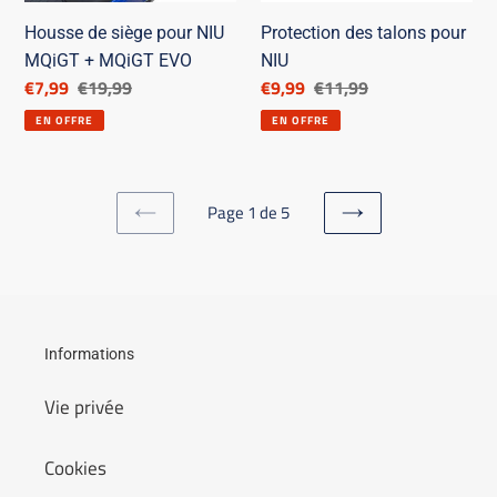
MQiGT
EVO
Housse de siège pour NIU
Protection des talons pour
MQiGT + MQiGT EVO
NIU
Prix
€7,99
Prix
€19,99
Prix
€9,99
Prix
€11,99
réduit
de
réduit
de
EN OFFRE
EN OFFRE
catalogue
catalogue
Page 1 de 5
PAGE
PAGE
PRÉCÉDENTE
SUIVANTE
Informations
Vie privée
Cookies