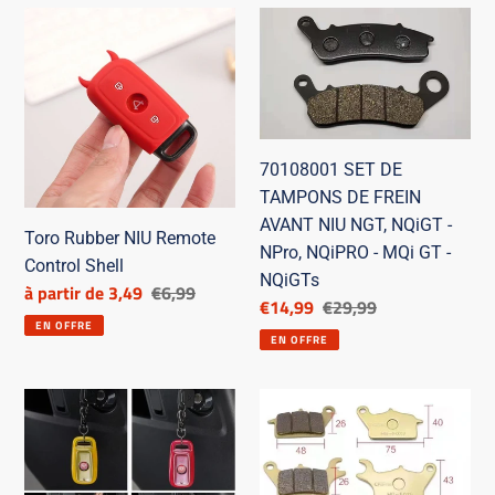
Toro
70108001
Rubber
SET
NIU
DE
Remote
TAMPONS
Control
DE
Shell
FREIN
70108001 SET DE
AVANT
TAMPONS DE FREIN
NIU
AVANT NIU NGT, NQiGT -
NGT,
Toro Rubber NIU Remote
NPro, NQiPRO - MQi GT -
NQiGT
Control Shell
NQiGTs
Prix
à partir de 3,49
Prix
€6,99
-
Prix
€14,99
Prix
€29,99
réduit
de
NPro,
EN OFFRE
réduit
de
EN OFFRE
catalogue
NQiPRO
catalogue
-
Coque
JEU
MQi
de
DE
GT
télécommande
PLAQUETTES
-
en
DE
NQiGTs