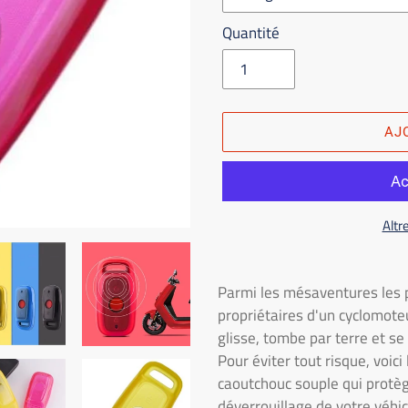
Quantité
AJ
Altr
Placer
le
Parmi les mésaventures les p
produit
propriétaires d'un cyclomoteu
dans
glisse, tombe par terre et se
le
Pour éviter tout risque, voi
panier
caoutchouc souple qui protège
d'achat
déverrouillage de votre véhic