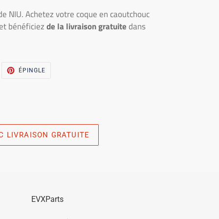
e NIU. Achetez votre coque en caoutchouc
et bénéficiez
de la livraison gratuite
dans
WEET
PINNA
ÉPINGLE
UR
SUR
WITTER
PINTEREST
C LIVRAISON GRATUITE
EVXParts