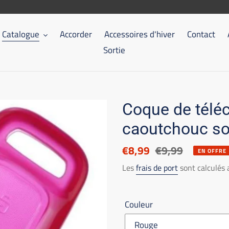
Catalogue
Accorder
Accessoires d'hiver
Contact
Sortie
Coque de tél
caoutchouc so
Prix
€8,99
Prix
€9,99
EN OFFRE
réduit
de
Les
frais de port
sont calculés
catalogue
Couleur