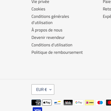
Vie privée
Pai
Cookies
Reto
Conditions générales
Expé
d'utilisation
À propos de nous
Devenir revendeur
Conditions d'utilisation
Politique de remboursement
M
EUR €
O
N
Modes
N
A
de