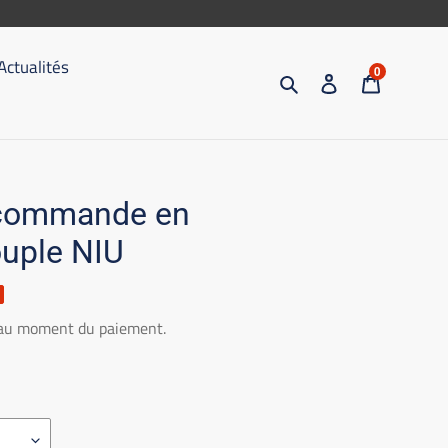
Actualités
0
Recherche
S'inscrire
Chariot
écommande en
uple NIU
 au moment du paiement.