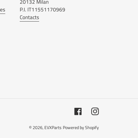
20132 Milan
ées
P.I. IT11551170969
Contacts
Facebook
Instagram
© 2026,
EVXParts
Powered by Shopify