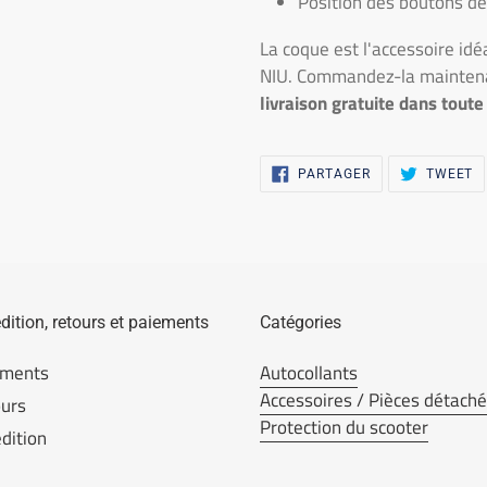
Position des boutons d
La coque est l'accessoire idé
NIU. Commandez-la maintena
livraison gratuite dans toute 
PARTAGER
T
PARTAGER
TWEET
SUR
S
FACEBOOK
T
dition, retours et paiements
Catégories
ements
Autocollants
Accessoires / Pièces détach
urs
Protection du scooter
dition