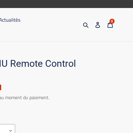
Actualités
0
Recherche
S'inscrire
Chariot
IU Remote Control
 au moment du paiement.