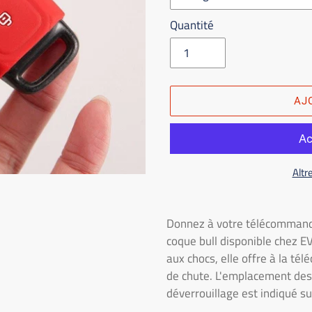
Quantité
AJ
Altr
Placer
le
Donnez à votre télécommande
produit
coque bull disponible chez 
dans
aux chocs, elle offre à la t
le
de chute. L'emplacement des 
panier
déverrouillage est indiqué s
d'achat