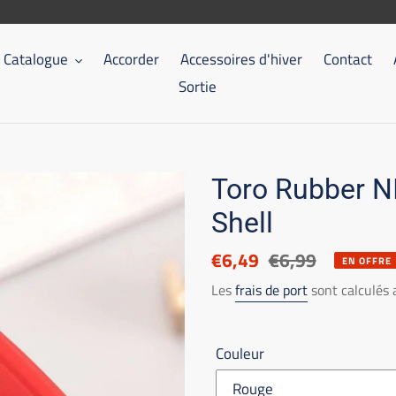
Catalogue
Accorder
Accessoires d'hiver
Contact
Sortie
Toro Rubber N
Shell
Prix
€6,49
Prix
€6,99
EN OFFRE
réduit
de
Les
frais de port
sont calculés
catalogue
Couleur