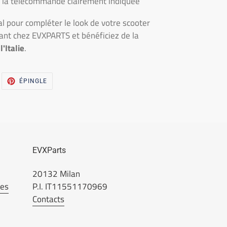
e la télécommande clairement indiquée
al pour compléter le look de votre scooter
nt chez EVXPARTS et bénéficiez de la
l'Italie
.
WEET
PINNA
ÉPINGLE
UR
SUR
WITTER
PINTEREST
EVXParts
20132 Milan
ées
P.I. IT11551170969
Contacts